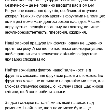
безпечною – це не повинно вводити вас в оману.
Регулярне вживання фруктів, особливо зі штучних
джерел (таких як супермаркети з фруктами на полицях
цілий рік) може мати довгострокові наслідки. А саме:
порушується реакція організму на глюкозу, виникає
інсулінорезистентність, гіпертонія, ожиріння.
Наші харчові пращури їли фрукти, однак не щоденно
протягом року. А ми ще не настільки еволюціонували,
щоб справлятися з величезною кількістю фруктози,
яку зараз споживаємо.
Найтривожнішим фактом нашої залежності від
фруктів є споживання фруктози разом з глюкозою. Бо
фруктоза може і не впливати на організм миттєво, але
глюкоза стимулює секрецію інсуліну і сповіщає жирові
клітини, щоб вони робили запаси.
Звідси і складки на талії, живіт, який нависає над
ременем, і найгірше, що з нами може бути – це