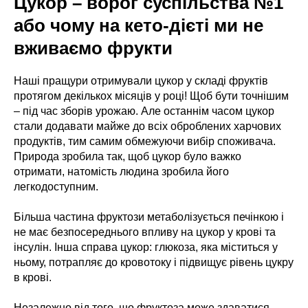
Цукор – ворог суспільства №1
або чому на кето-дієті ми не
вживаємо фрукти
Наші пращури отримували цукор у складі фруктів
протягом декількох місяців у році! Щоб бути точнішим
– під час зборів урожаю. Але останнім часом цукор
стали додавати майже до всіх оброблених харчових
продуктів, тим самим обмежуючи вибір споживача.
Природа зробила так, щоб цукор було важко
отримати, натомість людина зробила його
легкодоступним.
Більша частина фруктози метаболізується печінкою і
не має безпосереднього впливу на цукор у крові та
інсулін. Інша справа цукор: глюкоза, яка міститься у
ньому, потрапляє до кровотоку і підвищує рівень цукру
в крові.
Незалежно від того, що фруктоза може здаватися